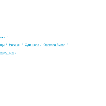
мки
ищи
Ногинск
Одинцово
Орехово-Зуево
ктросталь