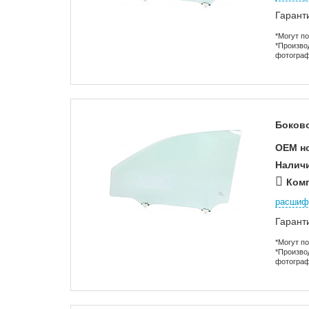
Гарант
*Могут п
*Произво
фотограф
Боково
OEM н
Налич
Комп
расшиф
Гарант
*Могут п
*Произво
фотограф