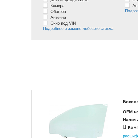
Камера
Ан
Подроб
Обогрев
Антенна
Окно под VIN
Подробнее о замене лобового стекла
Боково
OEM н
Налич
Комп
расшиф