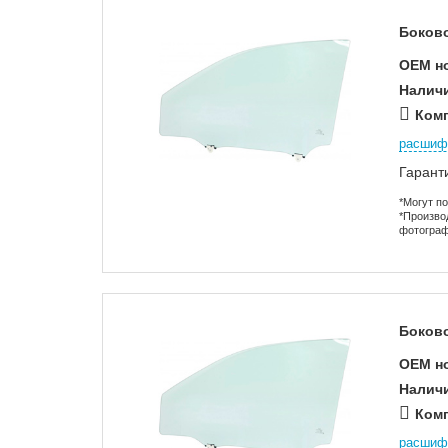
Боково
OEM н
Налич
Комп
расшиф
Гарант
*Могут п
*Произво
фотограф
Боково
OEM н
Налич
Комп
расшиф