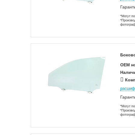
Гарант
*Могут п
*Произво
фотограф
Боково
OEM н
Налич
Комп
расшиф
Гарант
*Могут п
*Произво
фотограф