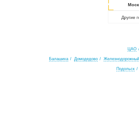
Моск
Другие 
ЦАО
Балашиха
Домодедово
Железнодорожны
Подольск