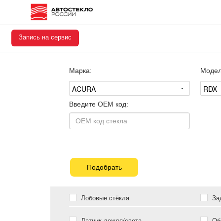
Запись на сервис
Марка:
Модел
Введите OEM код:
Подобрать
Лобовые стёкла
Зад
Датчик дождя/света
Обо