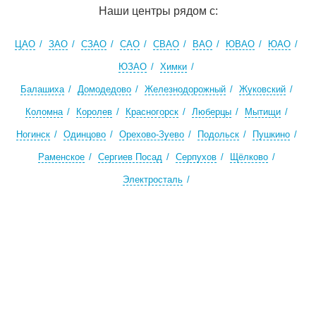
Наши центры рядом с:
ЦАО
ЗАО
СЗАО
САО
СВАО
ВАО
ЮВАО
ЮАО
ЮЗАО
Химки
Балашиха
Домодедово
Железнодорожный
Жуковский
Коломна
Королев
Красногорск
Люберцы
Мытищи
Ногинск
Одинцово
Орехово-Зуево
Подольск
Пушкино
Раменское
Сергиев Посад
Серпухов
Щёлково
Электросталь