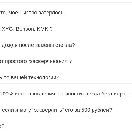
то, мое быстро затерлось.
а XYG, Benson, KMK ?
и дождя после замены стекла?
от простого "засверливания"?
ь по вашей технологии?
 100% восстановления прочности стекла без сверле
 если я могу "засверлить" его за 500 рублей?
а?