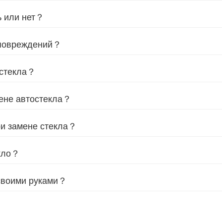
ь или нет？
т повреждений？
 стекла？
мене автостекла？
ри замене стекла？
екло？
 своими руками？