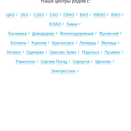
Наши центры рядом с:
ЦАО
ЗАО
СЗАО
САО
СВАО
ВАО
ЮВАО
ЮАО
ЮЗАО
Химки
Балашиха
Домодедово
Железнодорожный
Жуковский
Коломна
Королев
Красногорск
Люберцы
Мытищи
Ногинск
Одинцово
Орехово-Зуево
Подольск
Пушкино
Раменское
Сергиев Посад
Серпухов
Щёлково
Электросталь