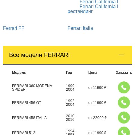
Ferrari California I
Ferrari California I
рестайлинг
Ferrari FF
Ferrari Italia
Все модели FERRARI
Модель
Год
Цена
Заказать
FERRARI 360 MODENA
1999-
от
11990
₽
SPIDER
2004
1992-
FERRARI 456 GT
от
11990
₽
2004
2010-
FERRARI 458 ITALIA
от
22090
₽
2016
1994-
FERRARI 512
от
11990
₽
1998