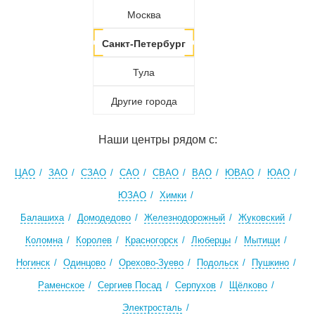
Москва
Санкт-Петербург
Тула
Другие города
Наши центры рядом с:
ЦАО
ЗАО
СЗАО
САО
СВАО
ВАО
ЮВАО
ЮАО
ЮЗАО
Химки
Балашиха
Домодедово
Железнодорожный
Жуковский
Коломна
Королев
Красногорск
Люберцы
Мытищи
Ногинск
Одинцово
Орехово-Зуево
Подольск
Пушкино
Раменское
Сергиев Посад
Серпухов
Щёлково
Электросталь