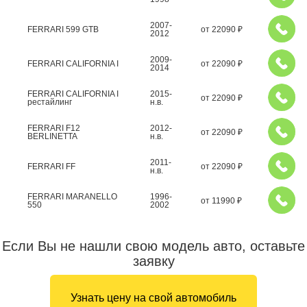
2007-
FERRARI 599 GTB
от
22090
₽
2012
2009-
FERRARI CALIFORNIA I
от
22090
₽
2014
FERRARI CALIFORNIA I
2015-
от
22090
₽
рестайлинг
н.в.
FERRARI F12
2012-
от
22090
₽
BERLINETTA
н.в.
2011-
FERRARI FF
от
22090
₽
н.в.
FERRARI MARANELLO
1996-
от
11990
₽
550
2002
Если Вы не нашли свою модель авто, оставьте
заявку
Узнать цену на свой автомобиль