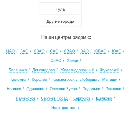
Тула
Другие города
Наши центры рядом с:
ЦАО
ЗАО
СЗАО
САО
СВАО
ВАО
ЮВАО
ЮАО
ЮЗАО
Химки
Балашиха
Домодедово
Железнодорожный
Жуковский
Коломна
Королев
Красногорск
Люберцы
Мытищи
Ногинск
Одинцово
Орехово-Зуево
Подольск
Пушкино
Раменское
Сергиев Посад
Серпухов
Щёлково
Электросталь