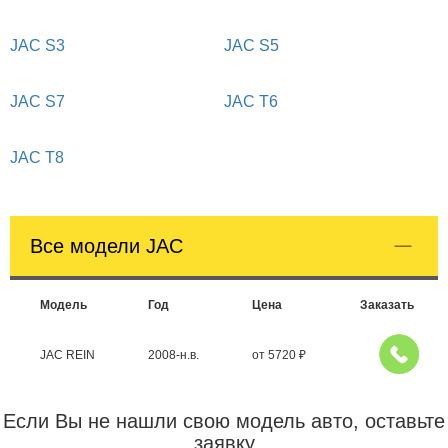
JAC S3
JAC S5
JAC S7
JAC T6
JAC T8
Все модели JAC
Модель
Год
Цена
Заказать
JAC REIN
2008-н.в.
от
5720
₽
Если Вы не нашли свою модель авто, оставьте
заявку