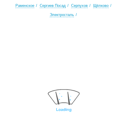
Раменское
Сергиев Посад
Серпухов
Щёлково
Электросталь