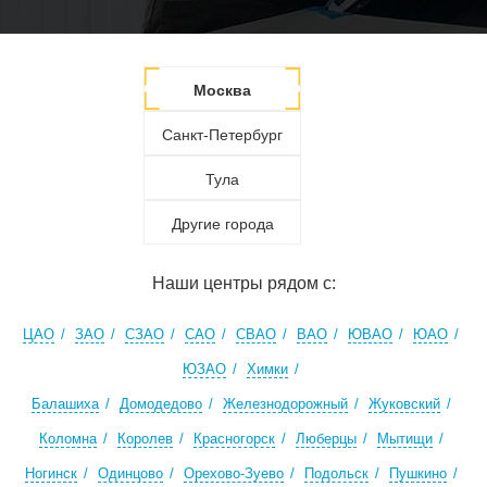
Москва
Санкт-Петербург
Тула
Другие города
Наши центры рядом с:
ЦАО
ЗАО
СЗАО
САО
СВАО
ВАО
ЮВАО
ЮАО
ЮЗАО
Химки
Балашиха
Домодедово
Железнодорожный
Жуковский
Коломна
Королев
Красногорск
Люберцы
Мытищи
Ногинск
Одинцово
Орехово-Зуево
Подольск
Пушкино