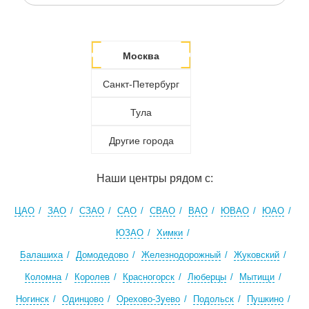
Москва
Санкт-Петербург
Тула
Другие города
Наши центры рядом с:
ЦАО
ЗАО
СЗАО
САО
СВАО
ВАО
ЮВАО
ЮАО
ЮЗАО
Химки
Балашиха
Домодедово
Железнодорожный
Жуковский
Коломна
Королев
Красногорск
Люберцы
Мытищи
Ногинск
Одинцово
Орехово-Зуево
Подольск
Пушкино