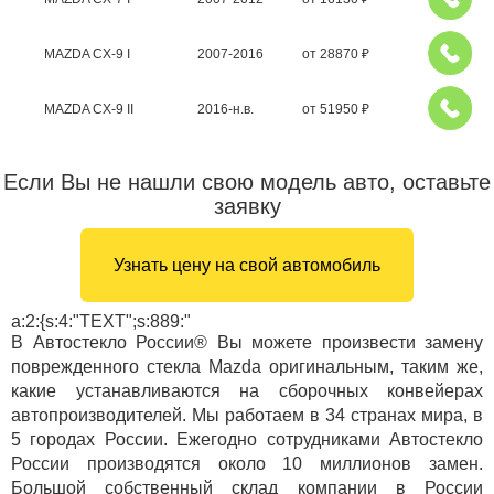
MAZDA CX-9 I
2007-2016
от
28870
₽
MAZDA CX-9 II
2016-н.в.
от
51950
₽
Если Вы не нашли свою модель авто, оставьте
заявку
Узнать цену на свой автомобиль
a:2:{s:4:"TEXT";s:889:"
В Автостекло России® Вы можете произвести замену
поврежденного стекла Mazda оригинальным, таким же,
какие устанавливаются на сборочных конвейерах
автопроизводителей. Мы работаем в 34 странах мира, в
5 городах России. Ежегодно сотрудниками Автостекло
России производятся около 10 миллионов замен.
Большой собственный склад компании в России