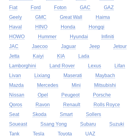
Fiat
Ford
Foton
GAC
GAZ
Geely
GMC
Great Wall
Haima
Haval
HINO
Honda
Hongqi
HOWO
Hummer
Hyundai
Infiniti
JAC
Jaecoo
Jaguar
Jeep
Jetour
Jetta
Kaiyi
KIA
Lada
Lamborghini
Land Rover
Lexus
Lifan
Livan
Lixiang
Maserati
Maybach
Mazda
Mercedes
Mini
Mitsubishi
Nissan
Opel
Peugeot
Porsche
Qoros
Ravon
Renault
Rolls Royce
Seat
Skoda
Smart
Sollers
Soueast
Ssang Yong
Subaru
Suzuki
Tank
Tesla
Toyota
UAZ