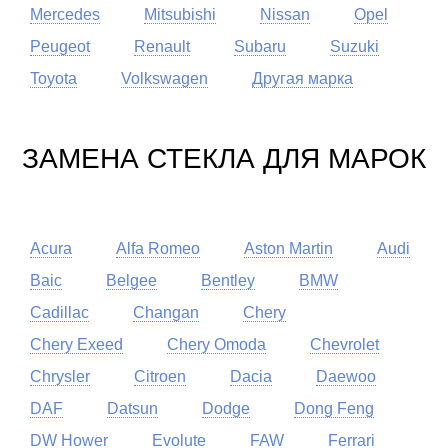
Mercedes
Mitsubishi
Nissan
Opel
Peugeot
Renault
Subaru
Suzuki
Toyota
Volkswagen
Другая марка
ЗАМЕНА СТЕКЛА ДЛЯ МАРОК
Acura
Alfa Romeo
Aston Martin
Audi
Baic
Belgee
Bentley
BMW
Cadillac
Changan
Chery
Chery Exeed
Chery Omoda
Chevrolet
Chrysler
Citroen
Dacia
Daewoo
DAF
Datsun
Dodge
Dong Feng
DW Hower
Evolute
FAW
Ferrari