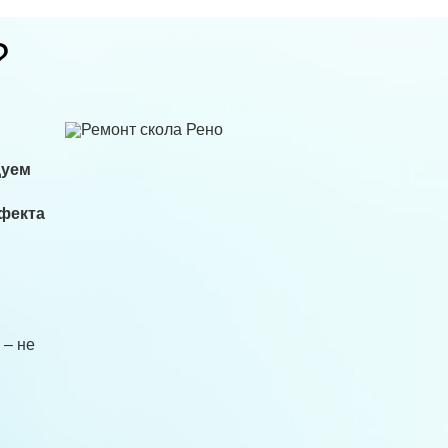
?
дуем
ефекта
 – не